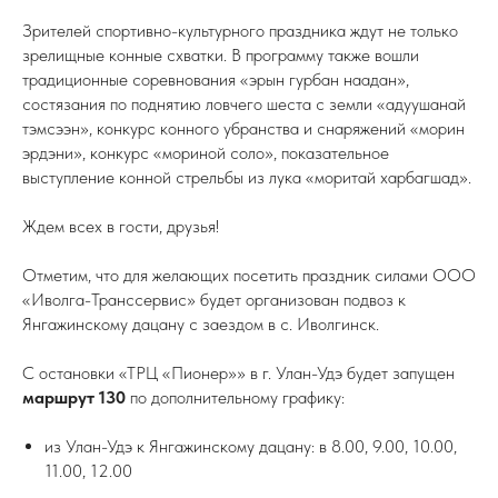
Зрителей спортивно-культурного праздника ждут не только
зрелищные конные схватки. В программу также вошли
традиционные соревнования «эрын гурбан наадан»,
состязания по поднятию ловчего шеста с земли «адуушанай
тэмсээн», конкурс конного убранства и снаряжений «морин
эрдэни», конкурс «мориной соло», показательное
выступление конной стрельбы из лука «моритай харбагшад».
Ждем всех в гости, друзья!
Отметим, что для желающих посетить праздник силами ООО
«Иволга-Транссервис» будет организован подвоз к
Янгажинскому дацану с заездом в с. Иволгинск.
С остановки «ТРЦ «Пионер»» в г. Улан-Удэ будет запущен
маршрут 130
по дополнительному графику:
из Улан-Удэ к Янгажинскому дацану: в 8.00, 9.00, 10.00,
11.00, 12.00