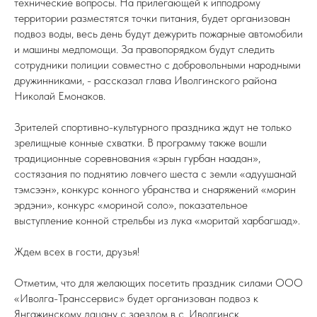
технические вопросы. На прилегающей к ипподрому
территории разместятся точки питания, будет организован
подвоз воды, весь день будут дежурить пожарные автомобили
и машины медпомощи. За правопорядком будут следить
сотрудники полиции совместно с добровольными народными
дружинниками, - рассказал глава Иволгинского района
Николай Емонаков.
Зрителей спортивно-культурного праздника ждут не только
зрелищные конные схватки. В программу также вошли
традиционные соревнования «эрын гурбан наадан»,
состязания по поднятию ловчего шеста с земли «адуушанай
тэмсээн», конкурс конного убранства и снаряжений «морин
эрдэни», конкурс «мориной соло», показательное
выступление конной стрельбы из лука «моритай харбагшад».
Ждем всех в гости, друзья!
Отметим, что для желающих посетить праздник силами ООО
«Иволга-Транссервис» будет организован подвоз к
Янгажинскому дацану с заездом в с. Иволгинск.