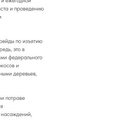
 и ежегодной
аста и проведению
м
рейды по изъятию
едь, это в
гами федерального
окосов и
тными деревьев,
ри потраве
ая
х насаждений,