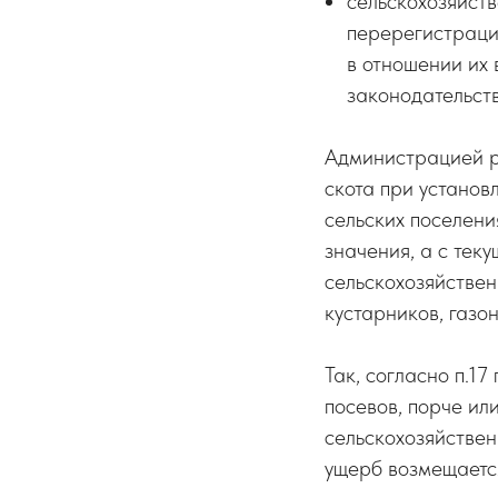
сельскохозяйст
перерегистраци
в отношении их 
законодательст
Администрацией р
скота при установ
сельских поселени
значения, а с тек
сельскохозяйствен
кустарников, газон
Так, согласно п.1
посевов, порче ил
сельскохозяйствен
ущерб возмещается