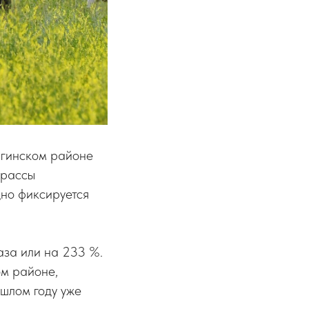
лгинском районе
трассы
дно фиксируется
аза или на 233 %.
ом районе,
ошлом году уже