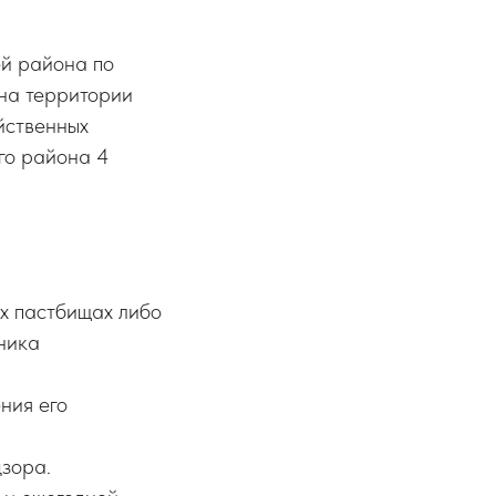
ей района по
на территории
йственных
го района 4
х пастбищах либо
ника
ния его
дзора.