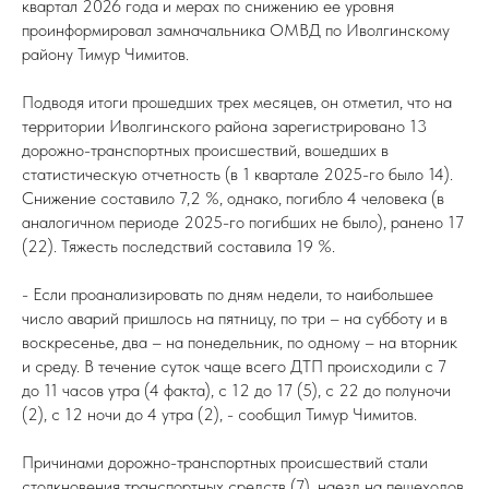
квартал 2026 года и мерах по снижению ее уровня
проинформировал замначальника ОМВД по Иволгинскому
району Тимур Чимитов.
Подводя итоги прошедших трех месяцев, он отметил, что на
территории Иволгинского района зарегистрировано 13
дорожно-транспортных происшествий, вошедших в
статистическую отчетность (в 1 квартале 2025-го было 14).
Снижение составило 7,2 %, однако, погибло 4 человека (в
аналогичном периоде 2025-го погибших не было), ранено 17
(22). Тяжесть последствий составила 19 %.
- Если проанализировать по дням недели, то наибольшее
число аварий пришлось на пятницу, по три – на субботу и в
воскресенье, два – на понедельник, по одному – на вторник
и среду. В течение суток чаще всего ДТП происходили с 7
до 11 часов утра (4 факта), с 12 до 17 (5), с 22 до полуночи
(2), с 12 ночи до 4 утра (2), - сообщил Тимур Чимитов.
Причинами дорожно-транспортных происшествий стали
столкновения транспортных средств (7), наезд на пешеходов