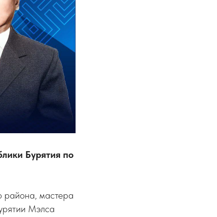
блики Бурятия по
о района, мастера
Бурятии Мэлса