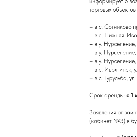
информирует о во
торговых объектов 
– в с. Сотниково п
– в с. Нижняя-Иво
– в у. Нурселение
– в у. Нурселение
– в у. Нурселение
– в с. Иволгинск, 
– в с. Гурульба, ул
Срок аренды:
с 1
Заявления от заин
(кабинет №3) в бу