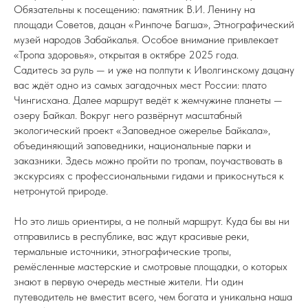
Обязательны к посещению: памятник В.И. Ленину на
площади Советов, дацан «Ринпоче Багша», Этнографический
музей народов Забайкалья. Особое внимание привлекает
«Тропа здоровья», открытая в октябре 2025 года.
Садитесь за руль — и уже на полпути к Иволгинскому дацану
вас ждёт одно из самых загадочных мест России: плато
Чингисхана. Далее маршрут ведёт к жемчужине планеты —
озеру Байкал. Вокруг него развёрнут масштабный
экологический проект «Заповедное ожерелье Байкала»,
объединяющий заповедники, национальные парки и
заказники. Здесь можно пройти по тропам, поучаствовать в
экскурсиях с профессиональными гидами и прикоснуться к
нетронутой природе.
Но это лишь ориентиры, а не полный маршрут. Куда бы вы ни
отправились в республике, вас ждут красивые реки,
термальные источники, этнографические тропы,
ремёсленные мастерские и смотровые площадки, о которых
знают в первую очередь местные жители. Ни один
путеводитель не вместит всего, чем богата и уникальна наша