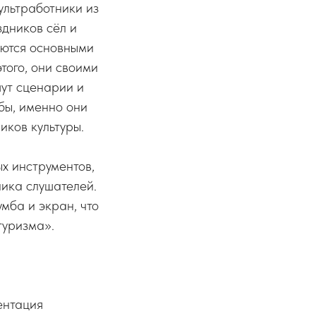
ультработники из
здников сёл и
яются основными
того, они своими
шут сценарии и
бы, именно они
иков культуры.
х инструментов,
ика слушателей.
мба и экран, что
туризма».
ентация