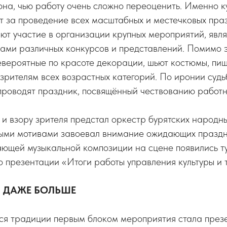
на, чью работу очень сложно переоценить. Именно к
ют за проведение всех масштабных и местечковых пра
ют участие в организации крупных мероприятий, явл
ми различных конкурсов и представлений. Помимо э
вероятные по красоте декорации, шьют костюмы, пи
 зрителям всех возрастных категорий. По иронии судь
проводят праздник, посвящённый чествованию работн
и взору зрителя предстал оркестр бурятских народны
ыми мотивами завоевал внимание ожидающих праздн
ющей музыкальной композиции на сцене появились ту
 презентации «Итоги работы управления культуры и 
И ДАЖЕ БОЛЬШЕ
ся традиции первым блоком мероприятия стала през