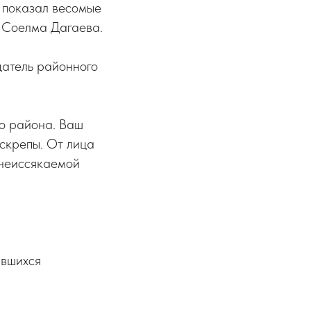
и показал весомые
и Соелма Дагаева.
датель районного
го района. Ваш
скрепы. От лица
 неиссякаемой
ившихся