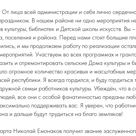
! От лица всей администрации и себя лично сердечн
праздником. В нашем районе ни одно мероприятия не
в культуры, библиотек и Детской школы искусств. Вы 
а, поселения и района. Перед нами стоят большие пл
ились, и мы продолжаем работу по реализации остал
ероприятий. Участвуем во всех программах и гранта
зить и отремонтировать сельские Дома культуры и б
шло огромное количество красивых и масштабных мер
всей республики. Я всегда гордился, и буду гордиться 
дружной семьи работников культуры. Убеждён, что в с
людей, все они с особой фанатичностью преданы люб
аксимально поддерживать вас. Я уверен, что работни
на и дальше будут трудиться на благо земляков!
марта Николай Емонаков получил звание заслуженног