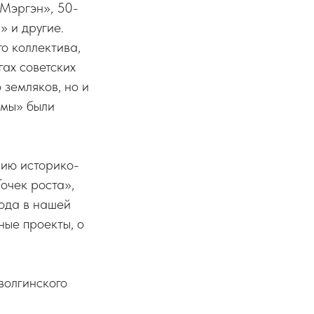
-Мэргэн», 50-
 и другие.
о коллектива,
ах советских
 земляков, но и
ьмы» были
нию историко-
Точек роста»,
года в нашей
ные проекты, о
волгинского