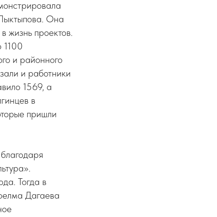
емонстрировала
 Лыктыпова. Она
в жизнь проектов.
о 1100
ого и районного
азали и работники
вило 1569, а
лгинцев в
оторые пришли
 благодаря
ьтура».
да. Тогда в
Соелма Дагаева
ное