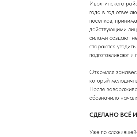
Иволгинского райо
года в год отвеча
посёлков, принима
действующими лица
силами создают не
стараются угодить
подготавливают и 
Открылся занавес 
который мелодичн
После заворажива
обозначило начало
СДЕЛАНО ВСЁ 
Уже по сложившей