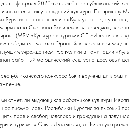
ода по февраль 2023-го прошёл республиканский кон
ников и сельских учреждений культуры. По приказу М
ки Бурятия по направлению «Культурно – досуговая д
м признана Светлана Василевская, заведующая сел
ноярово (МБУ «Культура и туризм» СП «Иволгинское»
ло» победителем стала Оронгойская сельская модель
 а лучшим учреждением Республики в номинации «Кул
изнан районный методический культурно-досуговый ц
 республиканского конкурса были вручены дипломы и
аждение.
ми отметили выдающихся работников культуры Иволг
нное письмо Главы Республики Бурятия за высокий п
ащиты прав и свобод человека и гражданина получи
уры и туризма» Ольга Лыктыпова, а Почетную грамо