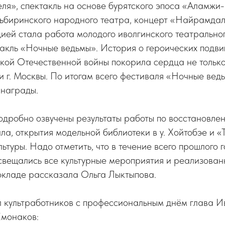
ля», спектакль на основе бурятского эпоса «Аламжи
ьбиринского народного театра, концерт «Найрамдал»
ей стала работа молодого иволгинского театральног
акль «Ночные ведьмы». История о героических подвиг
икой Отечественной войны покорила сердца не только
и г. Москвы. По итогам всего фестиваля «Ночные вед
 награды.
одробно озвучены результаты работы по восстановле
ла, открытия модельной библиотеки в у. Хойтобэе и «
ьтуры. Надо отметить, что в течение всего прошлого 
свещались все культурные мероприятия и реализован
окладе рассказала Ольга Лыктыпова.
 культработников с профессиональным днём глава И
монаков: