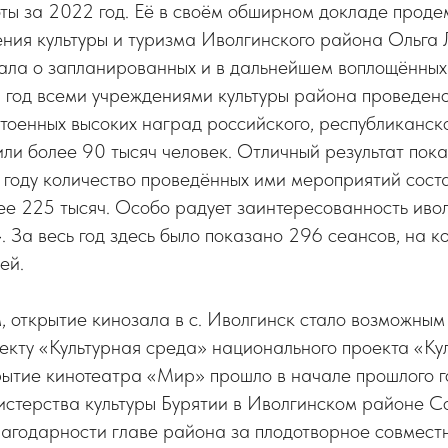
ты за 2022 год. Её в своём обширном докладе прод
ения культуры и туризма Иволгинского района Ольга
ала о запланированных и в дальнейшем воплощённых 
 год всеми учреждениями культуры района проведен
тоенных высоких наград российского, республиканск
или более 90 тысяч человек. Отличный результат пок
 году количество проведённых ими мероприятий соста
ее 225 тысяч. Особо радует заинтересованность иво
 За весь год здесь было показано 296 сеансов, на к
ей.
 открытие кинозала в с. Иволгинск стало возможным
кту «Культурная среда» национального проекта «Кул
ытие кинотеатра «Мир» прошло в начале прошлого го
стерства культуры Бурятии в Иволгинском районе 
лагодарности главе района за плодотворное совмест