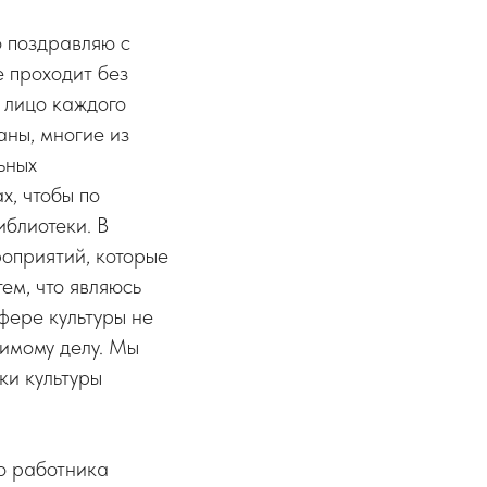
о поздравляю с
 проходит без
– лицо каждого
аны, многие из
ьных
х, чтобы по
иблиотеки. В
оприятий, которые
тем, что являюсь
фере культуры не
имому делу. Мы
ки культуры
о работника