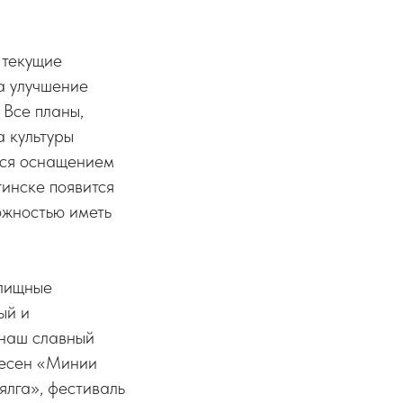
 текущие
а улучшение
 Все планы,
а культуры
мся оснащением
инске появится
ожностью иметь
елищные
ый и
 наш славный
песен «Минии
ялга», фестиваль