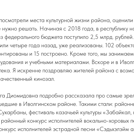
посмотрели места культурной жизни района, оценили
 нужно решать. Начиная с 2018 года, в республику н
из федерального бюджета поступило 2,5 млрд. рублей.
или четыре года назад, уже реализованы. 102 объект
онтированы и 15 построено. Кроме того, мы занимае
удования и учебными материалами. Вскоре и в Иволг
тека. Я искренне поздравляю жителей района с возм
качественный кинозал.
ьга Диомидовна подробно рассказала про самые зр
шедшие в Иволгинском районе. Такими стали: районн
Сухарбаны, фестиваль казачьей культуры «Забайкал,
 районный конкурс исполнителей вокально-хоровых 
конкурс исполнителей эстрадной песни «Сэдьхэлэйм а