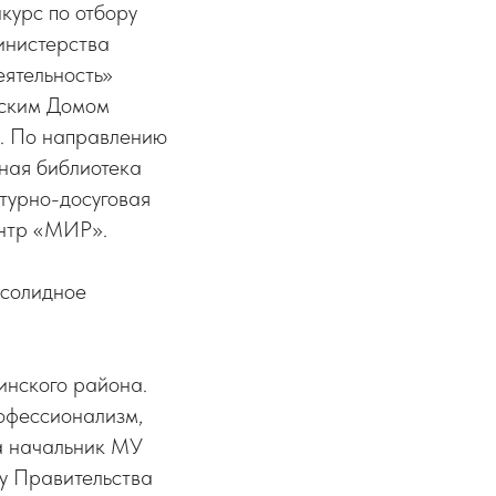
курс по отбору
инистерства
еятельность»
ьским Домом
). По направлению
ная библиотека
ьтурно-досуговая
ентр «МИР».
 солидное
инского района.
рофессионализм,
ла начальник МУ
ту Правительства