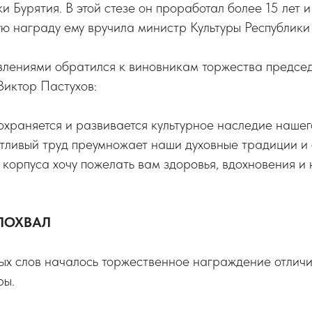
ки Бурятия. В этой стезе он проработал более 15 лет 
ую награду ему вручила министр Культуры Республик
влениями обратился к виновникам торжества предсе
Виктор Пастухов:
охраняется и развивается культурное наследие наше
тливый труд преумножает наши духовные традиции и 
о корпуса хочу пожелать вам здоровья, вдохновения и
ПОХВАЛ
ных слов началось торжественное награждение отлич
ры.