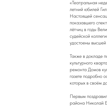
«Театральная неде
летний юбилей Гил
Настоящей сенсаци
показавшего спект
лётчиц в годы Вел
судейской коллеги
удостоены высшей
Также в докладе п
культурного кварта
ремонта Домов кул
газете подробно о
которых в своём д
Первым поздравил
района Николай Е