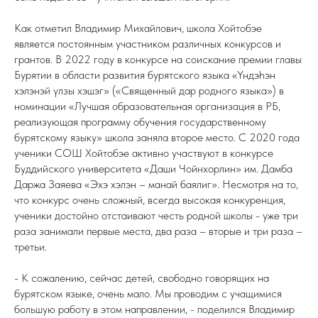
Как отметил Владимир Михайлович, школа Хойтобэе
является постоянным участником различных конкурсов и
грантов. В 2022 году в конкурсе на соискание премии главы
Бурятии в области развития бурятского языка «Үндэһэн
хэлэнэй үлзы хэшэг» («Священный дар родного языка») в
номинации «Лучшая образовательная организация в РБ,
реализующая программу обучения государственному
бурятскому языку» школа заняла второе место. С 2020 года
ученики СОШ Хойтобэе активно участвуют в конкурсе
Буддийского университета «Даши Чойнхорлин» им. Дамба
Даржа Заяева «Эхэ хэлэн – манай баялиг». Несмотря на то,
что конкурс очень сложный, всегда высокая конкуренция,
ученики достойно отстаивают честь родной школы - уже три
раза занимали первые места, два раза – вторые и три раза –
третьи.
- К сожалению, сейчас детей, свободно говорящих на
бурятском языке, очень мало. Мы проводим с учащимися
большую работу в этом направлении, - поделился Владимир