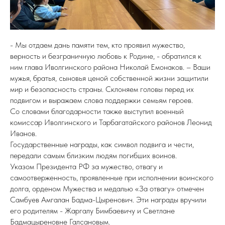
- Мы отдаем дань памяти тем, кто проявил мужество,
верность и безграничную любовь к Родине, - обратился к
ним глава Иволгинского района Николай Емонаков. – Ваши
мужья, братья, сыновья ценой собственной жизни защитили
мир и безопасность страны. Склоняем головы перед их
подвигом и выражаем слова поддержки семьям героев.
Со словами благодарности также выступил военный
комиссар Иволгинского и Тарбагатайского районов Леонид
Иванов.
Государственные награды, как символ подвига и чести,
передали самым близким людям погибших воинов.
Указом Президента РФ за мужество, отвагу и
самоотверженность, проявленные при исполнении воинского
долга, орденом Мужества и медалью «За отвагу» отмечен
Самбуев Амгалан Бадма-Цыренович. Эти награды вручили
его родителям - Жаргалу Бимбаевичу и Светлане
Бадмацыреновне Галсановым.