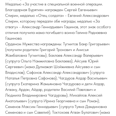
Медалью «За участие в специальной военной операции.
Благодарная Бурятия» награжден Сергей Евгеньевич
Спирин, медалью «Отец солдата» - Евгений Александрович
Спирин, которому передали обе награды; медалью «За
отвагу» - Александр Геннадьевич Гашинов, этот знак особого
отличия получила мама погибшего воина Галина Раднаевна
Гашинова.
Орденом Мужества награждены: Тугмитов Баир Григорьевич
(получили родители Григорий Тронович и Анисья
Жамбаловна Тугмитовы); Бахлаев Александр Валерьевич
(супруга Ольга Намжиловна Бахлаева); Айсуев Юрий
Сергеевич (мама Дулмажап Шойжиевна Айсуева и сын
Владислав); Сафонов Александр Александрович (супруга
Наталья Петровна Сафонова); Чагдуров Алдар Васильевич
(супруга Екатерина Жамьяновна Чагдурова и дети Алдар,
Агвану, Ардан, Айдар, родители Василий Павлович и
Людмила Владимировна Чагдуровы); Михайлов Алексей
Анатольевич (супруга Ирина Георгиевна и сын Роман);
Семенов Максим Геннадьевич (супруга Туяна Дамдиновна
Семенова и сын Савелий); Токтохоев Агван Булатович (мама