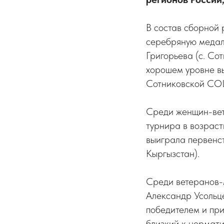
В состав сборной 
серебряную медаль
Григорьева (с. Со
хорошем уровне в
Сотниковской СОШ
Среди женщин-вет
турнира в возраст
выиграла первенств
Кыргызстан).
Среди ветеранов-м
Александр Усольце
победителем и при
близкий к нормати