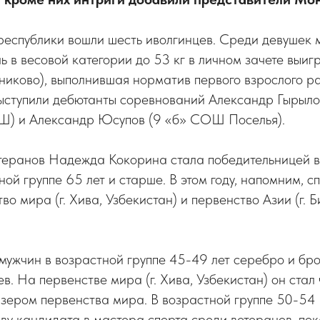
республики вошли шесть иволгинцев. Среди девушек 
 в весовой категории до 53 кг в личном зачете выи
тниково), выполнившая норматив первого взрослого р
ыступили дебютанты соревнований Александр Гырылов
) и Александр Юсупов (9 «б» СОШ Поселья).
еранов Надежда Кокорина стала победительницей в
ной группе 65 лет и старше. В этом году, напомним, 
о мира (г. Хива, Узбекистан) и первенство Азии (г. Б
ужчин в возрастной группе 45-49 лет серебро и бро
в. На первенстве мира (г. Хива, Узбекистан) он ста
зером первенства мира. В возрастной группе 50-54 г
ву кандидата в мастера спорта среди ветеранов, по