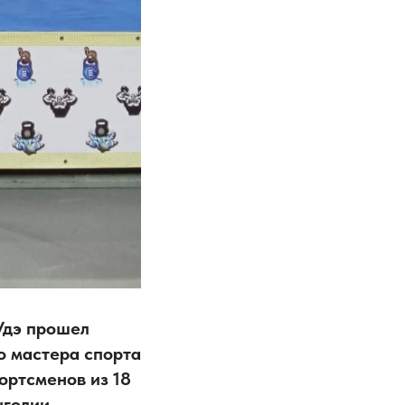
 Удэ прошел
о мастера спорта
ортсменов из 18
нголии.