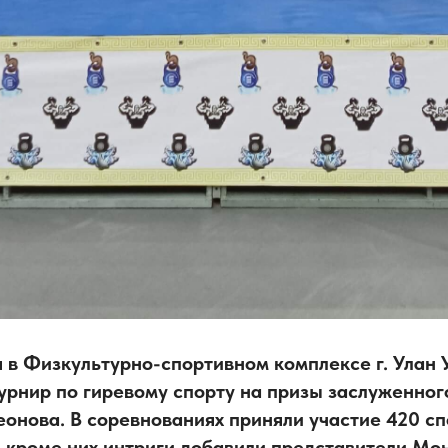
ря в Физкультурно-спортивном комплексе г. Улан
урнир по гиревому спорту на призы заслуженног
еонова. В соревнованиях приняли участие 420 сп
, кроме них интриги добавили представители Мо