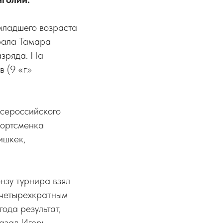
младшего возраста
грала Тамара
азряда. На
 (9 «г»
сероссийского
спортсменка
ишкек,
нзу турнира взял
л четырехкратным
ода результат,
казал Игорь