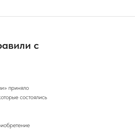
равили с
ии» приняло
которые состоялись
риобретение