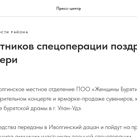
Пресс-центр
ОСТИ РАЙОНА
тников спецоперации позд
ери
олгинское местное отделение ПОО «Женщины Бурят
орительном концерте и ярмарке-продаже сувениров, 
 бурятской драмы в г. Улан-Удэ.
едства переданы в Иволгинский дацан и пойдут на п
ошива амуниции участникам военной спецоперации.