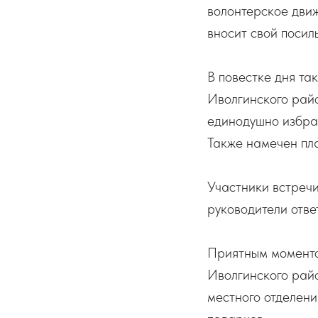
волонтерское движ
вносит свой посил
В повестке дня та
Иволгинского райо
единодушно избра
Также намечен пл
Участники встреч
руководители отве
Приятным моменто
Иволгинского рай
местного отделен