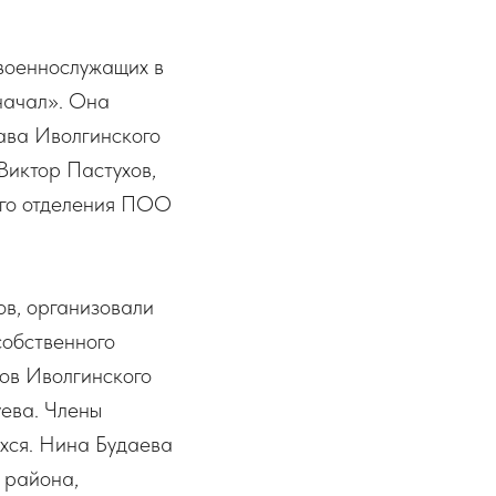
военнослужащих в
начал». Она
ава Иволгинского
Виктор Пастухов,
ого отделения ПОО
в, организовали
собственного
ов Иволгинского
ева. Члены
ихся. Нина Будаева
 района,