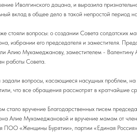
ение Иволгинского дацана, и выразила признательно
ьный вклад в общее дело в такой непростой период н
кже стояли вопросы: о создании Совета солдатских м
на, избрании его председателя и заместителя. Пре
ли Алию Мухамеджанову, заместителем - Валентину 
ан работы Совета.
и задали вопросы, касающиеся насущных проблем, на
тили, что все обращения рассмотрят в кратчайшие ср
м стало вручение Благодарственных писем председ
она Алие Мухамеджановой и вручение мамам от член
ия ПОО «Женщины Бурятии», партии «Единая Россия»