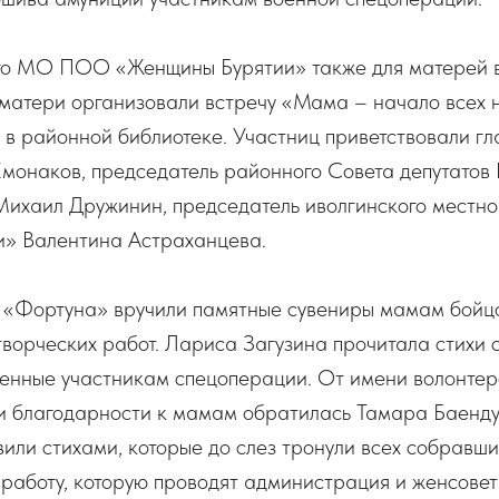
го МО ПОО «Женщины Бурятии» также для матерей 
матери организовали встречу «Мама – начало всех 
в районной библиотеке. Участниц приветствовали гл
монаков, председатель районного Совета депутатов 
Михаил Дружинин, председатель иволгинского местн
» Валентина Астраханцева.
 «Фортуна» вручили памятные сувениры мамам бойцо
творческих работ. Лариса Загузина прочитала стихи 
щенные участникам спецоперации. От имени волонтер
и благодарности к мамам обратилась Тамара Баенду
или стихами, которые до слез тронули всех собравш
работу, которую проводят администрация и женсовет