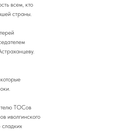
сть всем, кто
ашей страны.
атерей
дседателем
Астраханцеву.
 которые
оки.
ателю ТОСов
ов иволгинского
 сладких