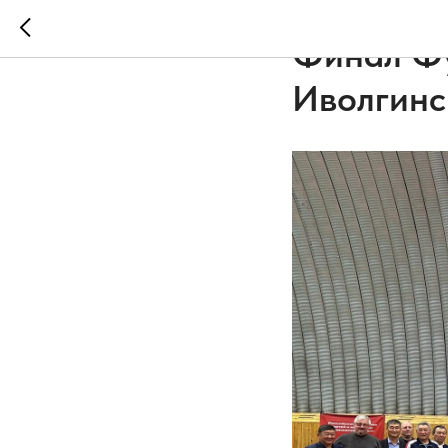
2026-04-22 16:13
Н
Финал Фу
Иволгинс