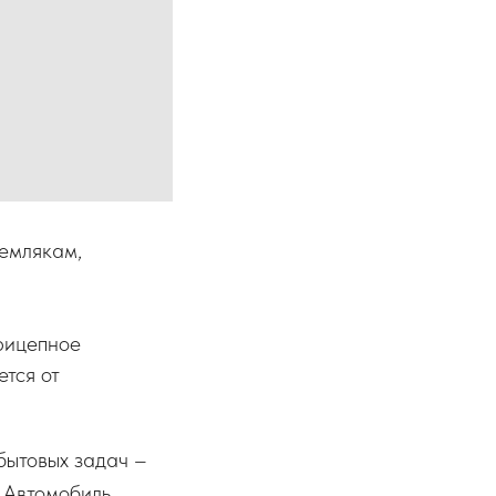
емлякам,
рицепное
ется от
бытовых задач –
. Автомобиль