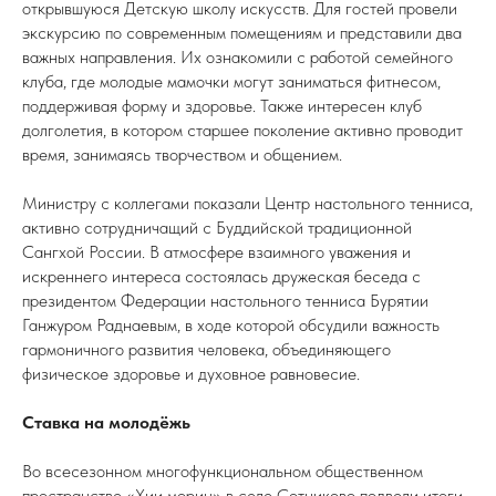
открывшуюся Детскую школу искусств. Для гостей провели
экскурсию по современным помещениям и представили два
важных направления. Их ознакомили с работой семейного
клуба, где молодые мамочки могут заниматься фитнесом,
поддерживая форму и здоровье. Также интересен клуб
долголетия, в котором старшее поколение активно проводит
время, занимаясь творчеством и общением.
Министру с коллегами показали Центр настольного тенниса,
активно сотрудничащий с Буддийской традиционной
Сангхой России. В атмосфере взаимного уважения и
искреннего интереса состоялась дружеская беседа с
президентом Федерации настольного тенниса Бурятии
Ганжуром Раднаевым, в ходе которой обсудили важность
гармоничного развития человека, объединяющего
физическое здоровье и духовное равновесие.
Ставка на молодёжь
Во всесезонном многофункциональном общественном
пространстве «Хии морин» в селе Сотниково подвели итоги