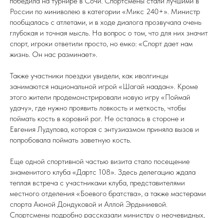
победила на турнире в Сочи. Спортсмены стали лучшими в
России по миниволею в категории «Микс 240+». Министр
пообщалась с атлетами, и в ходе диалога прозвучала очень
глубокая и точная мысль. На вопрос о том, что для них значит
спорт, игроки ответили просто, но емко: «Спорт дает нам
жизнь. Он нас разминает».
Также участники поездки увидели, как иволгинцы
занимаются национальной игрой «Шагай наадан». Кроме
этого жители продемонстрировали новую игру «Поймай
удачу», где нужно проявить ловкость и меткость, чтобы
поймать кость в коровий рог. Не осталась в стороне и
Евгения Лудупова, которая с энтузиазмом приняла вызов и
попробовала поймать заветную кость.
Еще одной спортивной частью визита стало посещение
знаменитого клуба «Дартс 108». Здесь делегацию ждала
теплая встреча с участниками клуба, представителями
местного отделения «Боевого братства», а также мастерами
спорта Аюной Дондуковой и Аллой Эрдыниевой.
Спортсмены подробно рассказали министру о неочевидных,