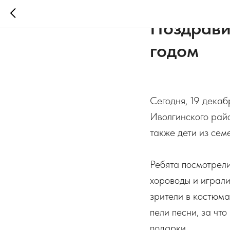
2022-12-19 14:35
НОВО
Поздрави
годом
Сегодня, 19 декаб
Иволгинского райо
также дети из сем
Ребята посмотрели
хороводы и играли
зрители в костюма
пели песни, за чт
подарки.