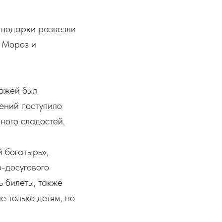
е подарки развезли
 Мороз и
нажей был
ений поступило
ного сладостей.
 богатырь
»
,
-досугового
ь билеты, также
 только детям, но