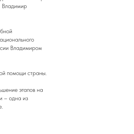
– Владимир
абной
Национального
ссии Владимиром
ой помощи страны.
ьшение этапов на
и – одна из
е.